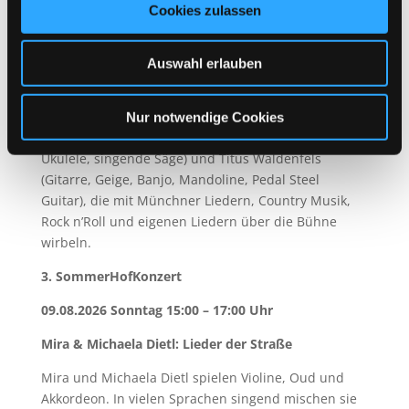
Zarko Mrdjanov an der Gitarre.
Cookies zulassen
2. SommerHofKonzert
Auswahl erlauben
12.7.2026 Sonntag 15:00 – 17:00 Uhr
Swing, Songs & singende Säge
Nur notwendige Cookies
Multi-Instrumentalisten sind Petra Lewi (Gesang,
Ukulele, singende Säge) und Titus Waldenfels
(Gitarre, Geige, Banjo, Mandoline, Pedal Steel
Guitar), die mit Münchner Liedern, Country Musik,
Rock n’Roll und eigenen Liedern über die Bühne
wirbeln.
3. SommerHofKonzert
09.08.2026 Sonntag 15:00 – 17:00 Uhr
Mira & Michaela Dietl: Lieder der Straße
Mira und Michaela Dietl spielen Violine, Oud und
Akkordeon. In vielen Sprachen singend mischen sie