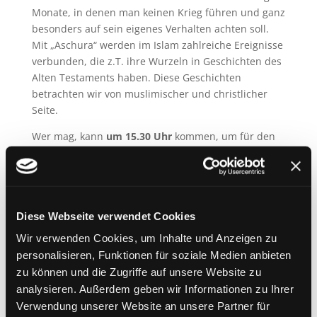
Monate, in denen man keinen Krieg führen und ganz
besonders auf sein eigenes Verhalten achten soll.
Mit „Aschura“ werden im Islam zahlreiche Ereignisse
verbunden, die z.T. ihre Wurzeln in Geschichten des
Alten Testaments haben. Diese Geschichten
betrachten wir von muslimischer und christlicher
Seite.
Wer mag, kann
um 15.30 Uhr
kommen, um für den
Abend die türkische Süßspeise „Aschure“ zu kochen.
Teilnahmegebühr: 3,- Euro
Ort: Nachbarschaftstreff am Walchenseeplatz,
Diese Webseite verwendet Cookies
Bayerischzellerstr. 5
Wir verwenden Cookies, um Inhalte und Anzeigen zu
Anmeldung bei Kathrin Neumann
personalisieren, Funktionen für soziale Medien anbieten
zu können und die Zugriffe auf unsere Website zu
SommerHofKonzerte
analysieren. Außerdem geben wir Informationen zu Ihrer
In Kooperation mit dem Nachbarschaftstreff
Verwendung unserer Website an unsere Partner für
am Walchenseeplatz