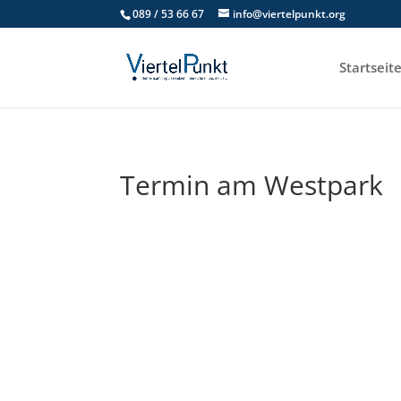
089 / 53 66 67
info@viertelpunkt.org
Startseit
Termin am
Westpark