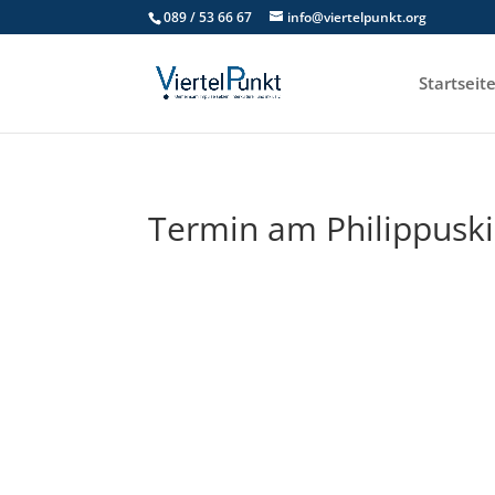
089 / 53 66 67
info@viertelpunkt.org
Startseit
Termin am
Philippusk