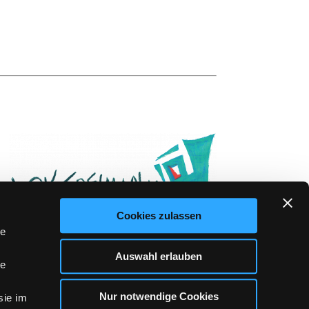
Cookies zulassen
le
Auswahl erlauben
le
Nur notwendige Cookies
sie im