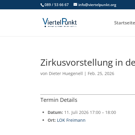
089 / 53 66 67
info@viertelpunkt.org
Startseit
Zirkusvorstellung in d
von
Dieter Huegenell
|
Feb. 25, 2026
Termin Details
Datum:
11. Juli 2026 17:00
–
18:00
Ort:
LOK Freimann