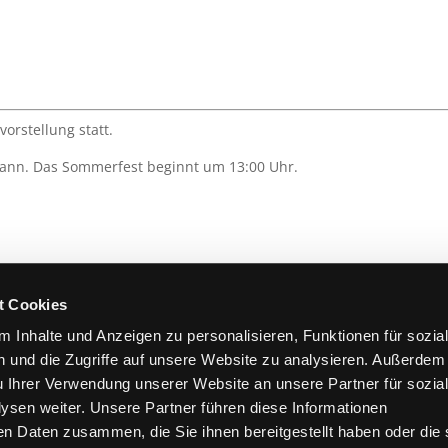
orstellung statt.
mann. Das Sommerfest beginnt um 13:00 Uhr.
t Cookies
 Inhalte und Anzeigen zu personalisieren, Funktionen für sozia
 und die Zugriffe auf unsere Website zu analysieren. Außerdem
u Ihrer Verwendung unserer Website an unsere Partner für sozia
teilen
sen weiter. Unsere Partner führen diese Informationen
en Daten zusammen, die Sie ihnen bereitgestellt haben oder die 