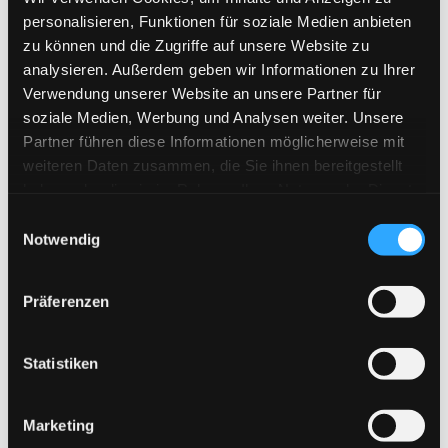
personalisieren, Funktionen für soziale Medien anbieten
zu können und die Zugriffe auf unsere Website zu
analysieren. Außerdem geben wir Informationen zu Ihrer
Verwendung unserer Website an unsere Partner für
soziale Medien, Werbung und Analysen weiter. Unsere
Partner führen diese Informationen möglicherweise mit
weiteren Daten zusammen, die Sie ihnen bereitgestellt
haben oder die sie im Rahmen Ihrer Nutzung der Dienste
gesammelt haben.
Einwilligungsauswahl
Notwendig
Vortrag: Unsichtbare Nachbarn: Deutsche und
Ukrainer in München von 1945 bis heute
Präferenzen
Nach dem Zweiten Weltkrieg lebten in München
Ukrainer:innen unterschiedlicher Herkunft als
Statistiken
Displaced Persons. Wer waren diese Menschen?
Warum wollten sie nicht zurück in ihre Heimat? Und
wie gestalteten sie ihr Leben in München und der
Marketing
Region? Welche Orte in München zeugen von dieser