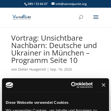
089 / 53 66 67
info@viertelpunkt.org
Vortrag: Unsichtbare
Nachbarn: Deutsche und
Ukrainer in München –
Programm Seite 10
von
Dieter Huegenell
|
Sep. 16, 2025
Termin Details
Datum:
30. Januar 2026 19:00
–
20:30
Diese Webseite verwendet Cookies
Ort:
Gemeindesaal der Lutherkirche
Wir verwenden Cookies, um Inhalte und Anzeigen zu