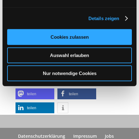
ukrainischen Vergangenheit? Und wie verflechten sie
sich mit der heutigen Ukraine und den Geflüchteten,
die nach der russischen Invasion im Jahr 2022 nach
Details zeigen
Deutschland kamen?
Ort: Gemeindesaal der Lutherkirche,
Cookies zulassen
Martin-Luther-Str.4
Eintritt: 8,- Euro
Auswahl erlauben
Anmeldung bei Kathrin Neumann
Kontakt: Kathrin Neumann
Nur notwendige Cookies
kathrinneumann@viertelpunkt.org
089 53 71 02
teilen
teilen
teilen
Datenschutzerklärung
Impressum
Jobs