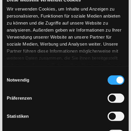
20. November 2026 15:00
–
17:00
Wir verwenden Cookies, um Inhalte und Anzeigen zu
27. November 2026 15:00
–
17:00
personalisieren, Funktionen für soziale Medien anbieten
4. Dezember 2026 15:00
–
17:00
zu können und die Zugriffe auf unsere Website zu
analysieren. Außerdem geben wir Informationen zu Ihrer
11. Dezember 2026 15:00
–
17:00
Verwendung unserer Website an unsere Partner für
18. Dezember 2026 15:00
–
17:00
soziale Medien, Werbung und Analysen weiter. Unsere
Partner führen diese Informationen möglicherweise mit
weiteren Daten zusammen, die Sie ihnen bereitgestellt
haben oder die sie im Rahmen Ihrer Nutzung der Dienste
gesammelt haben.
Einwilligungsauswahl
Notwendig
Präferenzen
Statistiken
Der Kinderzirkus Jojo hat seit vielen Jahren seine
Heimat in Freimann. Geübt wird in den Räumen der