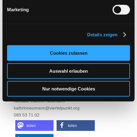
Teil essen wir gemeinsam das, was
Marketing
Interessierte, die gerne kochen, am Nachmittag
vorbereitet haben.
Literarische Lesung; Tinka Kleffner
Details zeigen
Ort: Gemeindesaal der Lutherkirche
Martin-Luther-Str. 4
Eintritt: 8,- Euro
Cookies zulassen
Anmeldung bei Kathrin Neumann
Ab 14:00 Uhr Kochen in der Küche der Lutherkirche.
Auswahl erlauben
Gemeinsam bereiten wir das Essen für den Abend vor.
Wer mitmachen möchte, ist herzlich dazu eingeladen.
Nur notwendige Cookies
Bitte, melden Sie sich auch dazu an.
Kontakt: Kathrin Neumann
kathrinneumann@viertelpunkt.org
089 53 71 02
teilen
teilen