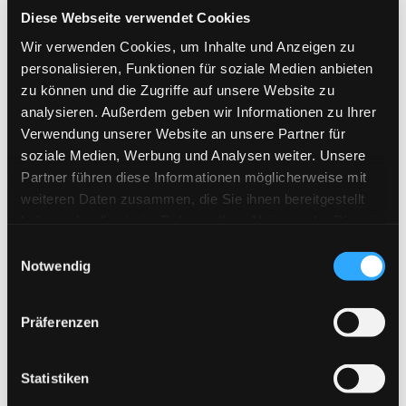
Diese Webseite verwendet Cookies
Wir verwenden Cookies, um Inhalte und Anzeigen zu
personalisieren, Funktionen für soziale Medien anbieten
zu können und die Zugriffe auf unsere Website zu
analysieren. Außerdem geben wir Informationen zu Ihrer
Verwendung unserer Website an unsere Partner für
soziale Medien, Werbung und Analysen weiter. Unsere
Partner führen diese Informationen möglicherweise mit
weiteren Daten zusammen, die Sie ihnen bereitgestellt
LiteraturMenü: Ostdeutschland – Ein unbekanntes
haben oder die sie im Rahmen Ihrer Nutzung der Dienste
Gelände!
gesammelt haben.
Einwilligungsauswahl
„Über den Osten“ hat fast jeder eine Meinung.
Notwendig
Assoziiert wird mit dem Osten leider oft nur Negatives.
Mit Musik und Literatur versuchen wir, das Bild von den
gar nicht mehr so neuen fünf Bundesländern etwas
Präferenzen
farbiger zu zeichnen und Menschen von dort durch
Literatur zu Wort
kommen zu lassen.
Statistiken
Im Anschluss an den musikalisch-literarischen