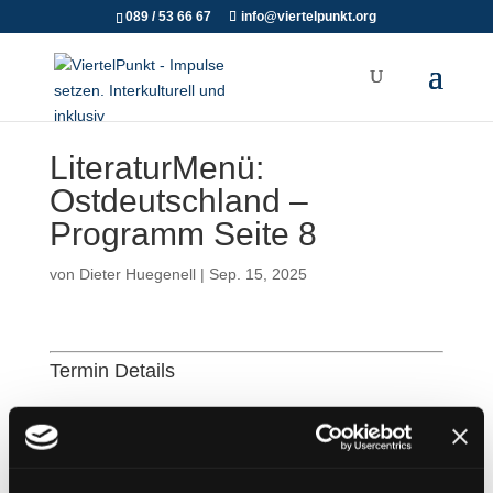
089 / 53 66 67
info@viertelpunkt.org
LiteraturMenü:
Ostdeutschland –
Programm Seite 8
von
Dieter Huegenell
|
Sep. 15, 2025
Termin Details
Datum:
26. Oktober 2025 18:00
–
20:30
Ort:
Gemeindesaal der Lutherkirche