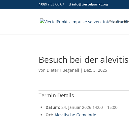
089 / 53 66 67
info@viertelpunkt.org
Startseit
Besuch bei der alevi
von
Dieter Huegenell
|
Dez. 3, 2025
Termin Details
Datum:
24. Januar 2026 14:00
–
15:00
Ort:
Alevitische Gemeinde