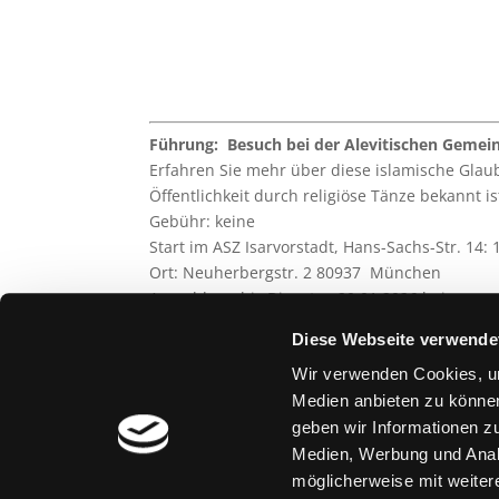
Führung: Besuch bei der Alevitischen Gemei
Erfahren Sie mehr über diese islamische Glaub
Öffentlichkeit durch religiöse Tänze bekannt is
Gebühr: keine
Start im ASZ Isarvorstadt, Hans-Sachs-Str. 14: 
Ort:
Neuherbergstr. 2
80937 München
Anmeldung bis Dienstag 20.01.2026 bei
Kathrin Neumann, Tel. 089 537102
Diese Webseite verwende
kathrinneumann@viertelpunkt.org
Wir verwenden Cookies, um
teilen
teilen
Medien anbieten zu können
geben wir Informationen z
Medien, Werbung und Analy
möglicherweise mit weiter