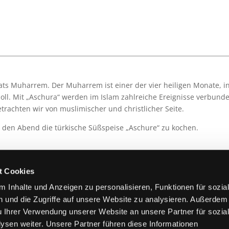
nats Muharrem. Der Muharrem ist einer der vier heiligen Monate, 
oll. Mit „Aschura“ werden im Islam zahlreiche Ereignisse verbunde
rachten wir von muslimischer und christlicher Seite.
den Abend die türkische Süßspeise „Aschure“ zu kochen.
Bayerischzellerstr. 5
t Cookies
 Inhalte und Anzeigen zu personalisieren, Funktionen für sozia
 537102
 und die Zugriffe auf unsere Website zu analysieren. Außerdem
u Ihrer Verwendung unserer Website an unsere Partner für sozia
teilen
sen weiter. Unsere Partner führen diese Informationen