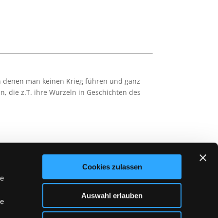
in denen man keinen Krieg führen und ganz
n, die z.T. ihre Wurzeln in Geschichten des
Cookies zulassen
le
Auswahl erlauben
le