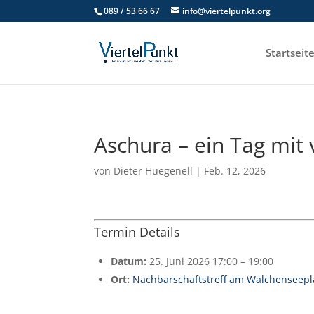
089 / 53 66 67
info@viertelpunkt.org
Startseit
Aschura – ein Tag mit 
von
Dieter Huegenell
|
Feb. 12, 2026
Termin Details
Datum:
25. Juni 2026 17:00
–
19:00
Ort:
Nachbarschaftstreff am Walchenseepl