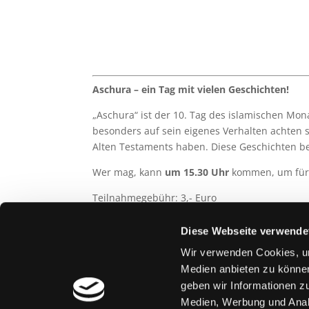
Aschura – ein Tag mit vielen Geschichten!
„Aschura“ ist der 10. Tag des islamischen Mo
besonders auf sein eigenes Verhalten achten s
Alten Testaments haben. Diese Geschichten bet
Wer mag, kann
um 15.30 Uhr
kommen, um für 
Teilnahmegebühr: 3,- Euro
Ort: Nachbarschaftstreff am Walchenseeplatz, 
Diese Webseite verwende
Anmeldung bei Kathrin Neumann
Wir verwenden Cookies, um
kathrinneumann@viertelpunkt.org – Tel. 089
Medien anbieten zu können
geben wir Informationen z
teilen
teilen
Medien, Werbung und Analy