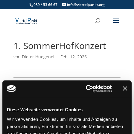
089 / 53 66 67
info@viertelpunkt.org
1. SommerHofKonzert
von
Dieter Huegenell
|
Feb. 12, 2026
Termin Details
Datum:
14. Juni 2026 15:00
–
17:00
Ort:
Nachbarschaftstreff am Walchenseeplatz
Diese Webseite verwendet Cookies
Wir verwenden Cookies, um Inhalte und Anzeigen zu
personalisieren, Funktionen für soziale Medien anbieten
zu können und die Zugriffe auf unsere Website zu