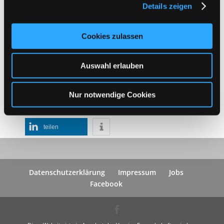
sich auch dieses Jahr fort:
Details zeigen
Mit Musik und Kaffee & Kuchen wollen wir Ihnen den
Sonntag versüßen.
Cookies zulassen
Wenn Sie möchten, bringen Sie eine Decke mit
und lagern Sie sich auf der Wiese. Und auch für Ihre
Auswahl erlauben
Kinder ist Platz genug
Um Spenden wird gebeten
Nur notwendige Cookies
teilen
teilen
teilen
Datenschutzerklärung
Impressum
Jobs
Facebook