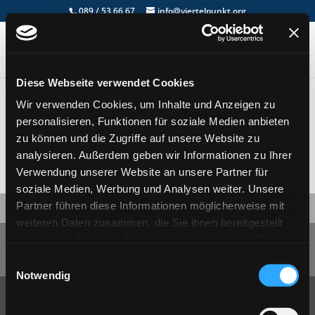
089 / 53 66 67
info@viertelpunkt.org
Diese Webseite verwendet Cookies
MailPoet-Seite
Wir verwenden Cookies, um Inhalte und Anzeigen zu
personalisieren, Funktionen für soziale Medien anbieten
von
|
Dez. 18, 2024
zu können und die Zugriffe auf unsere Website zu
analysieren. Außerdem geben wir Informationen zu Ihrer
Verwendung unserer Website an unsere Partner für
[mailpoet_page]
soziale Medien, Werbung und Analysen weiter. Unsere
Partner führen diese Informationen möglicherweise mit
weiteren Daten zusammen, die Sie ihnen bereitgestellt
haben oder die sie im Rahmen Ihrer Nutzung der Dienste
Datenschutzerklärung
Impressum
Jobs
gesammelt haben.
Facebook
Einwilligungsauswahl
Notwendig